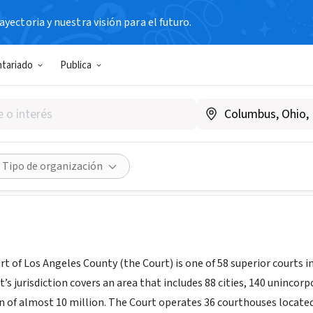
yectoria y nuestra visión para el futuro.
ntariado
Publica
r Court of California, Los An
www.lacourt.org/
Compartir
Tipo de organización
t of Los Angeles County (the Court) is one of 58 superior courts i
t’s jurisdiction covers an area that includes 88 cities, 140 uninc
 of almost 10 million. The Court operates 36 courthouses located i