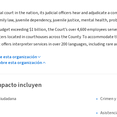
ial court in the nation, its judicial officers hear and adjudicate a 
family law, juvenile dependency, juvenile justice, mental health, prob
dget exceeding $1 billion, the Court’s over 4,600 employees serve 
ters located in courthouses across the County. To accommodate th
 offers interpreter services in over 200 languages, including rare a
e esta organización
bre esta organización
mpacto incluyen
ciudadana
Crimen y
Asistenci