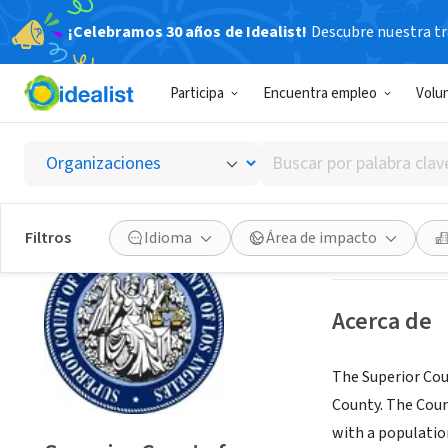
¡Celebramos 30 años de Idealist!
Descubre nuestra tra
GOBIERNO
Participa
Encuentra empleo
Volu
Superio
Buscar
Los Angeles, CA
|
por
palabra
clave
Guardar
Filtros
Idioma
Área de impacto
o
interés
Acerca de
The Superior Cour
County. The Cour
with a population