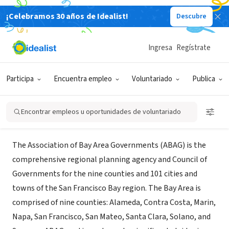
¡Celebramos 30 años de Idealist!
Descubre
GOBIERNO
Association of Bay Area
Ingresa
Regístrate
Governments (ABAG)
Participa
Encuentra empleo
Voluntariado
Publica
Oakland, CA
|
www.abag.ca.gov
Encontrar empleos u oportunidades de voluntariado
Acerca de
The Association of Bay Area Governments (ABAG) is the
comprehensive regional planning agency and Council of
Governments for the nine counties and 101 cities and
towns of the San Francisco Bay region. The Bay Area is
comprised of nine counties: Alameda, Contra Costa, Marin,
Napa, San Francisco, San Mateo, Santa Clara, Solano, and