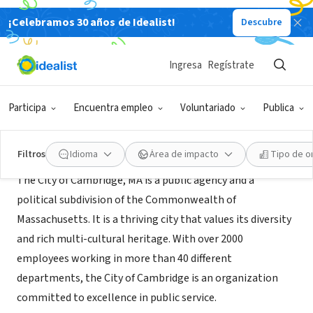
¡Celebramos 30 años de Idealist!
Descubre
GOBIERNO
City of Cambridge
Ingresa
Regístrate
Cambridge, MA
|
www.cambridgema.gov
Participa
Encuentra empleo
Voluntariado
Publica
Acerca de
Filtros
Idioma
Área de impacto
Tipo de o
The City of Cambridge, MA is a public agency and a
political subdivision of the Commonwealth of
Massachusetts. It is a thriving city that values its diversity
and rich multi-cultural heritage. With over 2000
employees working in more than 40 different
departments, the City of Cambridge is an organization
committed to excellence in public service.