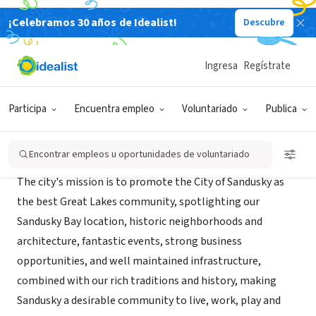
¡Celebramos 30 años de Idealist!
Descubre
GOBIERNO
City of Sandusky
Ingresa
Regístrate
Sandusky, OH
|
ci.sandusky.oh.us
Participa
Encuentra empleo
Voluntariado
Publica
Acerca de
Encontrar empleos u oportunidades de voluntariado
The city's mission is to promote the City of Sandusky as
the best Great Lakes community, spotlighting our
Sandusky Bay location, historic neighborhoods and
architecture, fantastic events, strong business
opportunities, and well maintained infrastructure,
combined with our rich traditions and history, making
Sandusky a desirable community to live, work, play and