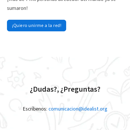
sumaron!
¡Quiero unirme a la red!
¿Dudas?, ¿Preguntas?
Escríbenos:
comunicacion@idealist.org