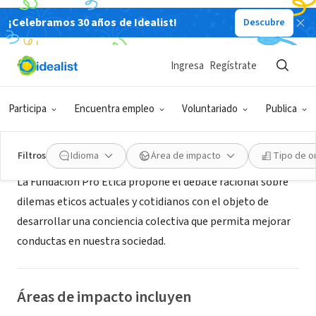
¡Celebramos 30 años de Idealist!
Descubre
ORGANIZACIÓN SIN FIN DE LUCRO
Fundación Pro Etica
Ingresa
Regístrate
Buenos Aires, C, Argentina
|
www.etica.org.ar
Participa
Encuentra empleo
Voluntariado
Publica
Acerca de
Filtros
Idioma
Área de impacto
Tipo de o
La Fundación Pro Etica propone el debate racional sobre
dilemas eticos actuales y cotidianos con el objeto de
desarrollar una conciencia colectiva que permita mejorar
conductas en nuestra sociedad.
Áreas de impacto incluyen