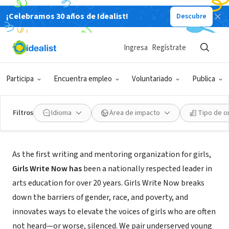
¡Celebramos 30 años de Idealist!
Descubre
ORGANIZACIÓN SIN FIN DE LUCRO
Girls Write Now
Ingresa
Regístrate
New York, NY
|
girlswritenow.org
Participa
Encuentra empleo
Voluntariado
Publica
Filtros
Idioma
Área de impacto
Tipo de o
Acerca de
As the first writing and mentoring organization for girls,
Girls Write Now has
been a nationally respected leader in
arts education for over 20 years. Girls Write Now breaks
down the barriers of gender, race, and poverty, and
innovates ways to elevate the voices of girls who are often
not heard—or worse, silenced. We pair underserved young