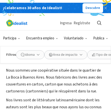
¡Celebramos 30 años de Idealist!
Descubre
ORGANIZACIÓN SIN FIN DE LUCRO
Eloisa Cartonera - Maison d'édition
Ingresa
Regístrate
coopérative latinoaméricaine
Participa
Encuentra empleo
Voluntariado
Publica
Capital Federal, C, Argentina
|
www.eloisacartonera.com.ar/
Filtros
Idioma
Área de impacto
Tipo de o
Acerca de
Nous sommes une coopérative située dans le quartier de
La Boca à Buenos Aires. Nous fabricons des livres avec des
couvertures en carton, carton que nous achetons à des
cartoneros (cartonniers) qui le récupèrent dans la rue.
Nos livres sont de littérature latinoaméricaine dont les
auteurs sont les plus beaux que nous ayons lus ou connus