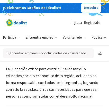
¡Celebramos 30 años de Idealist!
Descubre
ORGANIZACIÓN SIN FIN DE LUCRO
Fundación Comunitaria de
Ingresa
Regístrate
Córdoba
Participa
Encuentra empleo
Voluntariado
Publica
Montería, COR, Colombia
Encontrar empleos u oportunidades de voluntariado
Acerca de
La Fundación existe para contribuir al desarrollo
educativo,social y economico de la región, actuando de
forma responsable con todos los integrantes, logrando
con ello la satisfacción de sus necesidades para que sean
personas comprometidas con el desarrollo nacional.