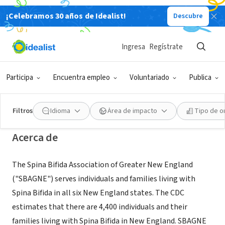
¡Celebramos 30 años de Idealist!
Descubre
ORGANIZACIÓN SIN FIN DE LUCRO
Spina Bifida Association of Greater
Ingresa
Regístrate
New England
Participa
Encuentra empleo
Voluntariado
Publica
Milford, MA
|
www.sbagreaterne.org
Filtros
Idioma
Área de impacto
Tipo de o
Acerca de
The Spina Bifida Association of Greater New England
("SBAGNE") serves individuals and families living with
Spina Bifida in all six New England states. The CDC
estimates that there are 4,400 individuals and their
families living with Spina Bifida in New England. SBAGNE