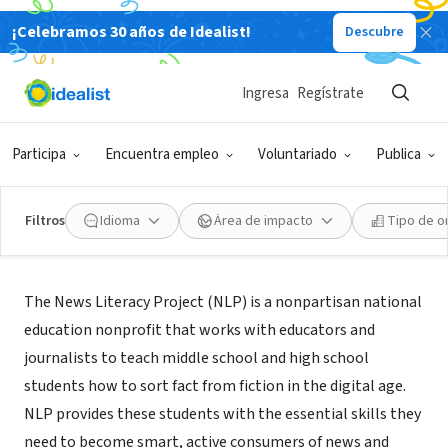
¡Celebramos 30 años de Idealist!
Descubre
ORGANIZACIÓN SIN FIN DE LUCRO
The News Literacy Project
Ingresa
Regístrate
Washington, DC
|
www.newslit.org
Participa
Encuentra empleo
Voluntariado
Publica
Filtros
Idioma
Área de impacto
Tipo de o
Acerca de
The News Literacy Project (NLP) is a nonpartisan national
education nonprofit that works with educators and
journalists to teach middle school and high school
students how to sort fact from fiction in the digital age.
NLP provides these students with the essential skills they
need to become smart, active consumers of news and