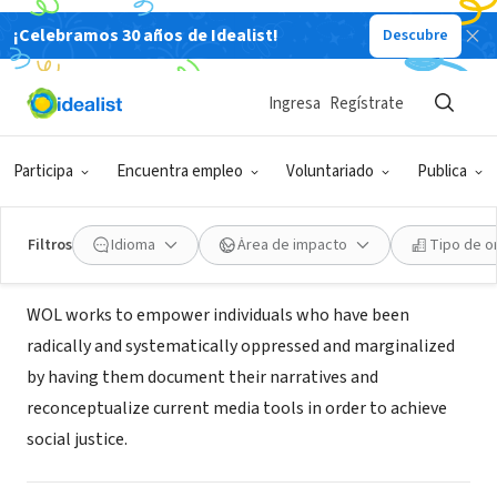
¡Celebramos 30 años de Idealist!
Descubre
ORGANIZACIÓN SIN FIN DE LUCRO
Write Out Loud: Transforming Our
Ingresa
Regístrate
Lives through Writing Our Truths
Participa
Encuentra empleo
Voluntariado
Publica
MA
|
writeoutloud.yolasite.com/
Filtros
Idioma
Área de impacto
Tipo de o
Acerca de
WOL works to empower individuals who have been
radically and systematically oppressed and marginalized
by having them document their narratives and
reconceptualize current media tools in order to achieve
social justice.