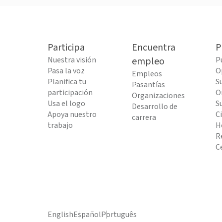
Participa
Encuentra
P
Nuestra visión
empleo
P
Pasa la voz
O
Empleos
Planifica tu
S
Pasantías
participación
O
Organizaciones
Usa el logo
S
Desarrollo de
Apoya nuestro
C
carrera
trabajo
H
R
C
English
Español
Português