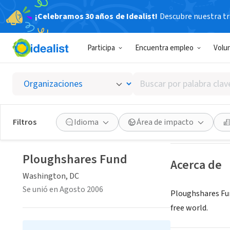
¡Celebramos 30 años de Idealist!
Descubre nuestra tra
ORGANIZACIÓ
Participa
Encuentra empleo
Volu
Plough
Buscar
Washington, DC
|
por
palabra
clave
Guardar
Filtros
Idioma
Área de impacto
o
interés
Ploughshares Fund
Acerca de
Washington, DC
Se unió en Agosto 2006
Ploughshares Fun
free world.