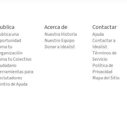
ublica
Acerca de
Contactar
ublica una
Nuestra Historia
Ayuda
portunidad
Nuestro Equipo
Contactar a
uma tu
Donar a Idealist
Idealist
rganización
Términos de
uma tu Colectivo
Servicio
iudadano
Política de
erramientas para
Privacidad
eclutadores
Mapa del Sitio
entro de Ayuda