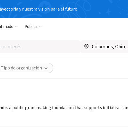
yectoria y nuestra visión para el futuro.
N SIN FIN DE LUCRO
ntariado
Publica
shares Fund
www.ploughshares.org
Compartir
Tipo de organización
d is a public grantmaking foundation that supports initiatives an