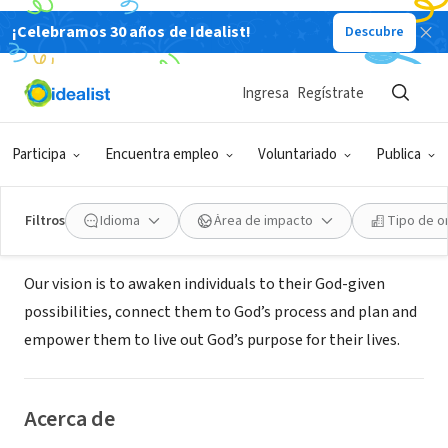
¡Celebramos 30 años de Idealist!
Descubre
ORGANIZACIÓN SIN FIN DE LUCRO
Citi Church & Citi Christian
Ingresa
Regístrate
Academy
Participa
Encuentra empleo
Voluntariado
Publica
Miami, FL
|
citichurch.miami
Filtros
Idioma
Área de impacto
Tipo de o
Misión
Our vision is to awaken individuals to their God-given
possibilities, connect them to God’s process and plan and
empower them to live out God’s purpose for their lives.
Acerca de