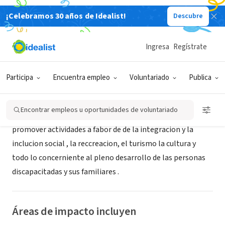
¡Celebramos 30 años de Idealist!
Descubre
ORGANIZACIÓN SIN FIN DE LUCRO
igualdad
Ingresa
Regístrate
candelaria, N, Argentina
Participa
Encuentra empleo
Voluntariado
Publica
Acerca de
Encontrar empleos u oportunidades de voluntariado
promover actividades a fabor de de la integracion y la
inclucion social , la reccreacion, el turismo la cultura y
todo lo concerniente al pleno desarrollo de las personas
discapacitadas y sus familiares .
Áreas de impacto incluyen