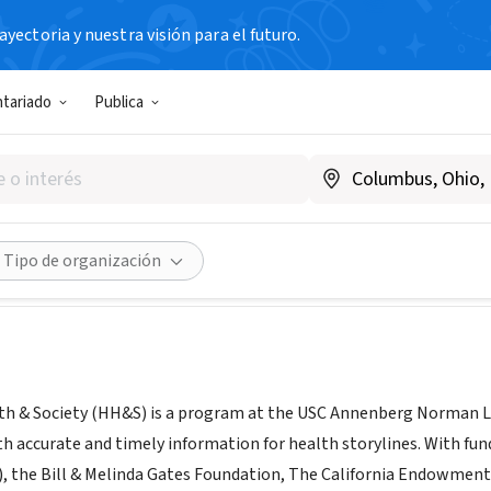
yectoria y nuestra visión para el futuro.
N SIN FIN DE LUCRO
ntariado
Publica
od, Health & Society
hollywoodhealthandsociety.org/
Compartir
Tipo de organización
h & Society (HH&S) is a program at the USC Annenberg Norman L
th accurate and timely information for health storylines. With fun
, the Bill & Melinda Gates Foundation, The California Endowment,