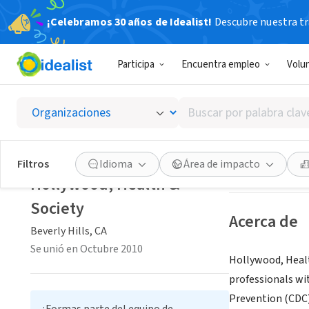
¡Celebramos 30 años de Idealist!
Descubre nuestra tra
ORGANIZACIÓ
Participa
Encuentra empleo
Volu
Hollywo
Buscar
Beverly Hills, CA
|
por
palabra
clave
Guardar
Filtros
Idioma
Área de impacto
o
Hollywood, Health &
interés
Society
Acerca de
Beverly Hills, CA
Se unió en Octubre 2010
Hollywood, Healt
professionals wi
Prevention (CDC)