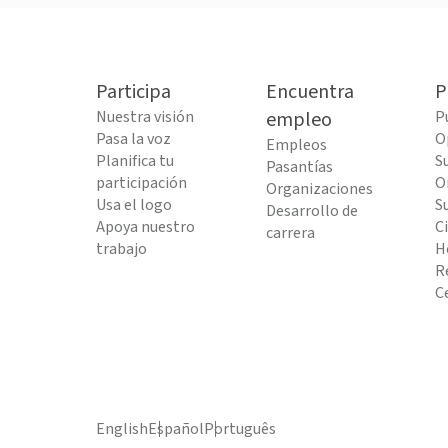
Participa
Encuentra
P
Nuestra visión
empleo
P
Pasa la voz
O
Empleos
Planifica tu
S
Pasantías
participación
O
Organizaciones
Usa el logo
S
Desarrollo de
Apoya nuestro
C
carrera
trabajo
H
R
C
English
Español
Português