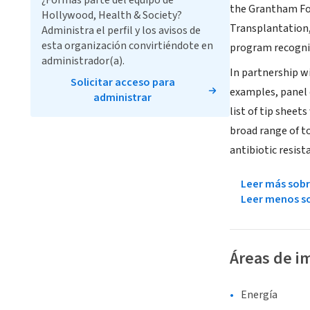
¿Formas parte del equipo de
the Grantham Fou
Hollywood, Health & Society?
Transplantation,
Administra el perfil y los avisos de
esta organización convirtiéndote en
program recogniz
administrador(a).
In partnership wi
Solicitar acceso para
examples, panel 
administrar
list of tip sheet
broad range of to
antibiotic resist
Leer más sobr
Leer menos so
Áreas de i
Energía