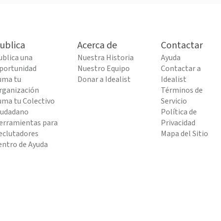
ublica
Acerca de
Contactar
ublica una
Nuestra Historia
Ayuda
portunidad
Nuestro Equipo
Contactar a
uma tu
Donar a Idealist
Idealist
rganización
Términos de
uma tu Colectivo
Servicio
iudadano
Política de
erramientas para
Privacidad
eclutadores
Mapa del Sitio
entro de Ayuda