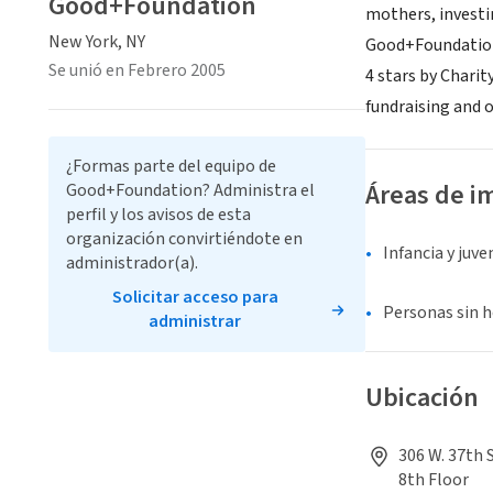
Good+Foundation
mothers, investi
New York, NY
Good+Foundation 
Se unió en Febrero 2005
4 stars by Charit
fundraising and 
¿Formas parte del equipo de
Áreas de i
Good+Foundation? Administra el
perfil y los avisos de esta
organización convirtiéndote en
Infancia y juv
administrador(a).
Solicitar acceso para
Personas sin 
administrar
Ubicación
306 W. 37th 
8th Floor