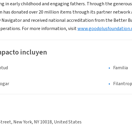
ng in early childhood and engaging fathers. Through the generous
has donated over 20 million items through its partner network a
y Navigator and received national accreditation from the Better Bus
operations. For more information, visit
www.goodplusfoundation.
mpacto incluyen
entud
Familia
hogar
Filantrop
Street, New York, NY 10018, United States