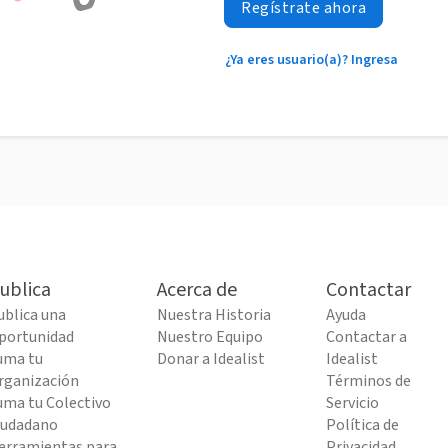
Regístrate ahora
¿Ya eres usuario(a)? Ingresa
ublica
Acerca de
Contactar
ublica una
Nuestra Historia
Ayuda
portunidad
Nuestro Equipo
Contactar a
uma tu
Donar a Idealist
Idealist
rganización
Términos de
uma tu Colectivo
Servicio
iudadano
Política de
erramientas para
Privacidad