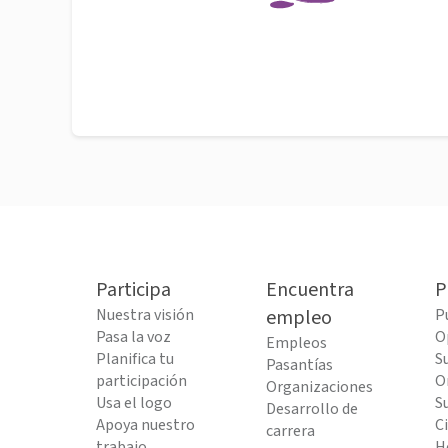
Participa
Encuentra
P
Nuestra visión
empleo
P
Pasa la voz
O
Empleos
Planifica tu
S
Pasantías
participación
O
Organizaciones
Usa el logo
S
Desarrollo de
Apoya nuestro
C
carrera
trabajo
H