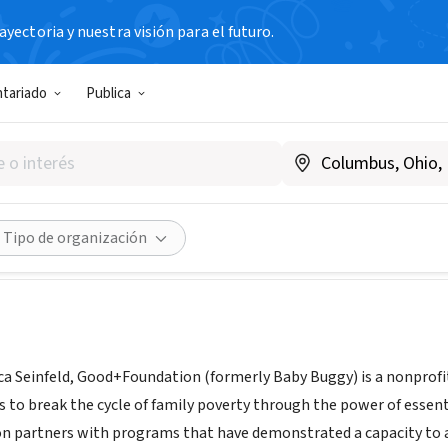
yectoria y nuestra visión para el futuro.
N SIN FIN DE LUCRO
ntariado
Publica
oundation
w.goodplusfoundation.org
Compartir
Tipo de organización
ca Seinfeld, Good+Foundation (formerly Baby Buggy) is a nonprofi
to break the cycle of family poverty through the power of essenti
 partners with programs that have demonstrated a capacity to ad