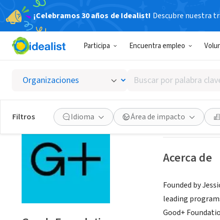
¡Celebramos 30 años de Idealist!
Descubre nuestra tra
ORGANIZACIÓ
Participa
Encuentra empleo
Volu
Good+F
Buscar
New York, NY
|
ww
por
palabra
clave
Guardar
Filtros
Idioma
Área de impacto
o
interés
Acerca de
Founded by Jessi
leading programs 
Good+ Foundation