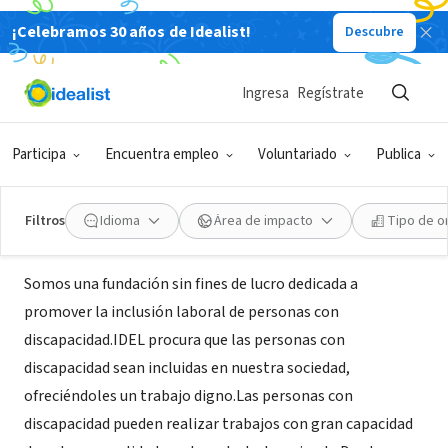
¡Celebramos 30 años de Idealist!
Descubre
ORGANIZACIÓN SIN FIN DE LUCRO
Fundación IDEL. Inclusión y
Ingresa
Regístrate
Desarrollo Laboral
Participa
Encuentra empleo
Voluntariado
Publica
Buenos Aires, C, Argentina
|
www.idel.org.ar
Filtros
Idioma
Área de impacto
Tipo de o
Acerca de
Somos una fundación sin fines de lucro dedicada a
promover la inclusión laboral de personas con
discapacidad.IDEL procura que las personas con
discapacidad sean incluidas en nuestra sociedad,
ofreciéndoles un trabajo digno.Las personas con
discapacidad pueden realizar trabajos con gran capacidad