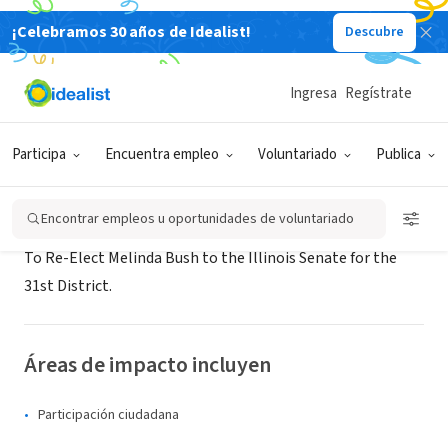
¡Celebramos 30 años de Idealist!
Descubre
ORGANIZACIÓN SIN FIN DE LUCRO
Melinda Bush for State Senate
Ingresa
Regístrate
Grayslake, IL
|
melindaforsenate.com
Participa
Encuentra empleo
Voluntariado
Publica
Acerca de
Encontrar empleos u oportunidades de voluntariado
To Re-Elect Melinda Bush to the Illinois Senate for the
31st District.
Áreas de impacto incluyen
Participación ciudadana