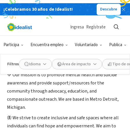
¡Celebramos 30 años de Idealist!
Descubre
ORGANIZACIÓN SIN FIN DE LUCRO
Authentic Headspace
Ingresa
Regístrate
Detroit, MI
|
www.authenticheadspace.org
Participa
Encuentra empleo
Voluntariado
Publica
Acerca de
Filtros
Idioma
Área de impacto
Tipo de o
💚 Our mission is to promote mental health and suicide
awareness and provide support/resources for the
community through advocacy, education, and
compassionate outreach. We are based in Metro Detroit,
Michigan.
🦋 We strive to create inclusive and safe spaces where all
individuals can find hope and empowerment. We aim to