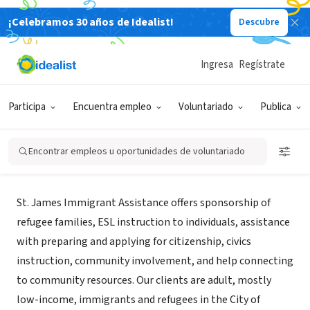
¡Celebramos 30 años de Idealist!
Descubre
ORGANIZACIÓN SIN FIN DE LUCRO
Ingresa
Regístrate
St. James Immigrant Assistance
Participa
Encuentra empleo
Voluntariado
Publica
Seattle, WA
|
www.stjames-cathedral.org/immigrant
Encontrar empleos u oportunidades de voluntariado
Acerca de
St. James Immigrant Assistance offers sponsorship of
refugee families, ESL instruction to individuals, assistance
with preparing and applying for citizenship, civics
instruction, community involvement, and help connecting
to community resources. Our clients are adult, mostly
low-income, immigrants and refugees in the City of