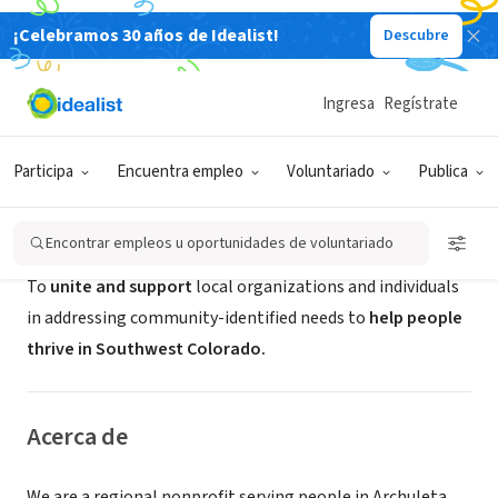
¡Celebramos 30 años de Idealist!
Descubre
ORGANIZACIÓN SIN FIN DE LUCRO
Team Up, Southwest Colorado
Ingresa
Regístrate
Durango, CO
|
teamupsw.org
Participa
Encuentra empleo
Voluntariado
Publica
Misión
Encontrar empleos u oportunidades de voluntariado
To
unite and support
local organizations and individuals
in addressing community-identified needs to
help people
thrive in Southwest Colorado.
Acerca de
We are a regional nonprofit serving people in Archuleta,