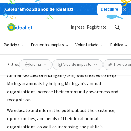
¡Celebramos 30 años de Idealist!
Descubre
ORGANIZACIÓN SIN FIN DE LUCRO
Animal Rescues of Michigan
Ingresa
Regístrate
Every, MI
|
www.armich.org
Participa
Encuentra empleo
Voluntariado
Publica
Acerca de
Filtros
Idioma
Área de impacto
Tipo de o
Animal Rescues of Michigan (ARM) was created to help
Michigan animals by helping Michigan's animal
organizations increase their community awareness and
recognition.
We educate and inform the public about the existence,
opportunities, and needs of their local animal
organizations, as well as increasing the public's