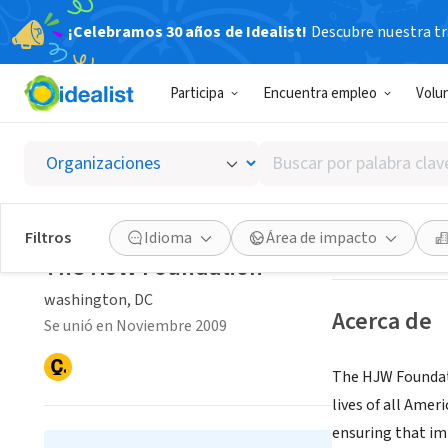
¡Celebramos 30 años de Idealist!
Descubre nuestra tra
ORGANIZACIÓ
Participa
Encuentra empleo
Volu
The HJ
Buscar
washington, DC
por
palabra
clave
Guardar
Filtros
Idioma
Área de impacto
o
The HJW Foundation
interés
washington, DC
Acerca de
Se unió en Noviembre 2009
The HJW Foundat
lives of all Amer
ensuring that im