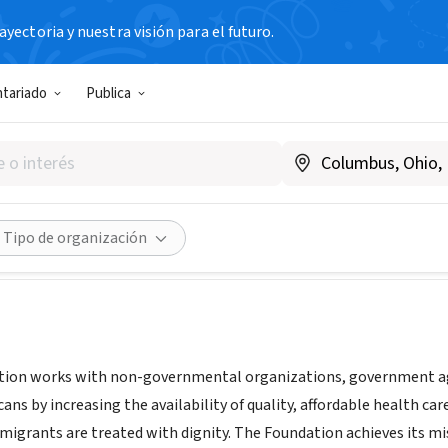
yectoria y nuestra visión para el futuro.
N SIN FIN DE LUCRO
ntariado
Publica
W Foundation
Compartir
Tipo de organización
ion works with non-governmental organizations, government age
icans by increasing the availability of quality, affordable health 
migrants are treated with dignity. The Foundation achieves its m