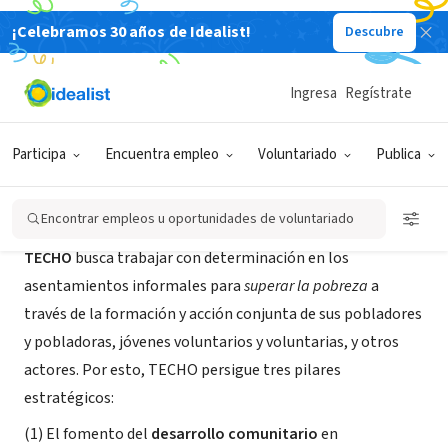
¡Celebramos 30 años de Idealist!
Descubre
ORGANIZACIÓN SIN FIN DE LUCRO
TECHO Argentina
Ingresa
Regístrate
Buenos Aires, C, Argentina
|
www.techo.org/argentina
Participa
Encuentra empleo
Voluntariado
Publica
Acerca de
Encontrar empleos u oportunidades de voluntariado
TECHO
busca trabajar con determinación en los
asentamientos informales para
superar la pobreza
a
través de la formación y acción conjunta de sus pobladores
y pobladoras, jóvenes voluntarios y voluntarias, y otros
actores. Por esto, TECHO persigue tres pilares
estratégicos:
(1) El fomento del
desarrollo comunitario
en