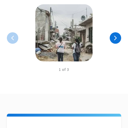
1
of
3