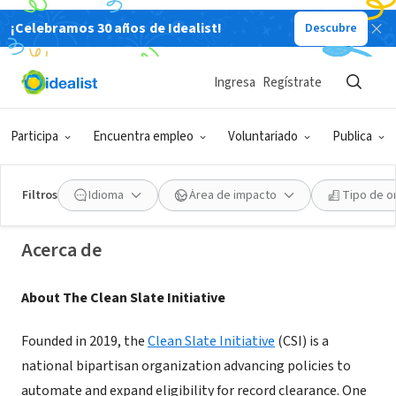
¡Celebramos 30 años de Idealist!
Descubre
ORGANIZACIÓN SIN FIN DE LUCRO
Ingresa
Regístrate
The Clean Slate Initiative
Participa
Encuentra empleo
Voluntariado
Publica
Orlando, FL
|
www.cleanslateinitiative.org/
Filtros
Idioma
Área de impacto
Tipo de o
Acerca de
About The Clean Slate Initiative
Founded in 2019, the
Clean Slate Initiative
(CSI) is a
national bipartisan organization advancing policies to
automate and expand eligibility for record clearance. One