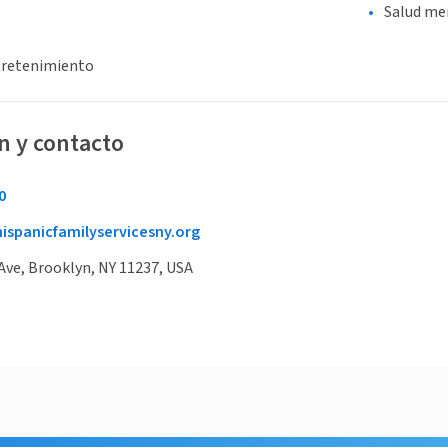
Salud me
tretenimiento
n y contacto
0
ispanicfamilyservicesny.org
Ave, Brooklyn, NY 11237, USA