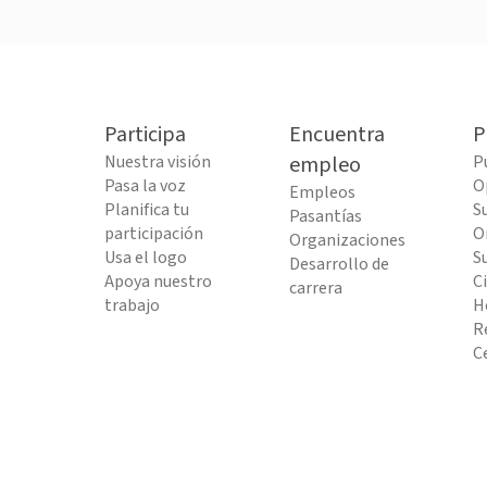
Participa
Encuentra
P
Nuestra visión
empleo
P
Pasa la voz
O
Empleos
Planifica tu
S
Pasantías
participación
O
Organizaciones
Usa el logo
S
Desarrollo de
Apoya nuestro
C
carrera
trabajo
H
R
C