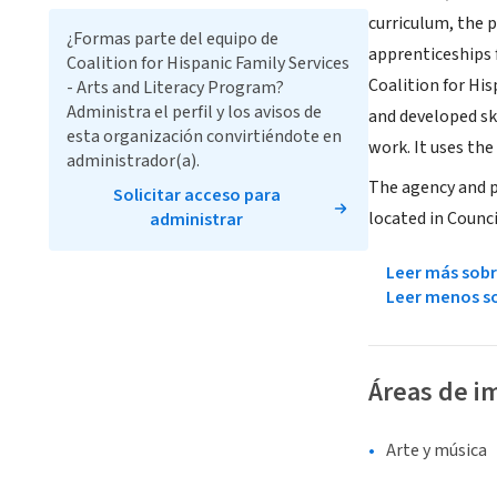
curriculum, the p
¿Formas parte del equipo de
apprenticeships 
Coalition for Hispanic Family Services
Coalition for Hi
- Arts and Literacy Program?
Administra el perfil y los avisos de
and developed sk
esta organización convirtiéndote en
work. It uses the
administrador(a).
The agency and p
Solicitar acceso para
located in Counci
administrar
Leer más sobr
Leer menos so
Áreas de i
Arte y música