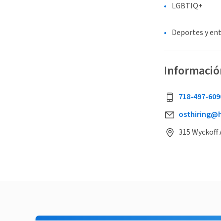
LGBTIQ+
Deportes y en
Informació
718-497-609
osthiring@h
315 Wyckoff 