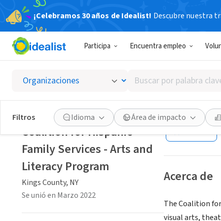
¡Celebramos 30 años de Idealist!
Descubre nuestra tra
ORGANIZACIÓ
Participa
Encuentra empleo
Volu
Coaliti
Progr
Buscar
por
palabra
Kings County, NY
clave
Filtros
Idioma
Área de impacto
o
Coalition for Hispanic
Guardar
interés
Family Services - Arts and
Literacy Program
Acerca de
Kings County, NY
Se unió en Marzo 2022
The Coalition for
visual arts, the