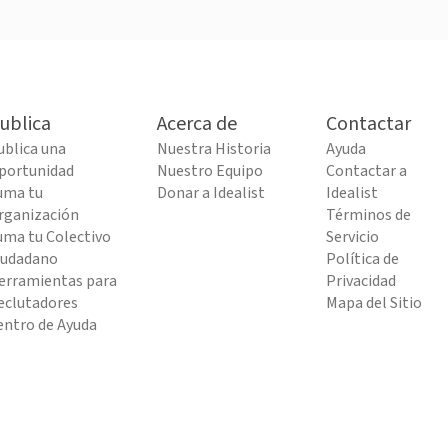
ublica
Acerca de
Contactar
ublica una
Nuestra Historia
Ayuda
portunidad
Nuestro Equipo
Contactar a
uma tu
Donar a Idealist
Idealist
rganización
Términos de
uma tu Colectivo
Servicio
iudadano
Política de
erramientas para
Privacidad
eclutadores
Mapa del Sitio
entro de Ayuda