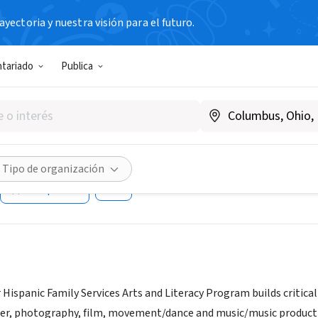
yectoria y nuestra visión para el futuro.
N SIN FIN DE LUCRO
ntariado
Publica
on for Hispanic Family Service
am
|
www.hispanicfamilyservicesny.org/
Tipo de organización
Compartir
 Hispanic Family Services Arts and Literacy Program builds critical
ater, photography, film, movement/dance and music/music producti