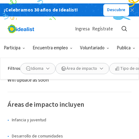
¡Celebramos 30 años de Idealist!
Descubre
ORGANIZACIÓN SIN FIN DE LUCRO
Verdant Foundatin
Ingresa
Regístrate
Colombo, XA, Sri Lanka
Participa
Encuentra empleo
Voluntariado
Publica
Acerca de
Filtros
Idioma
Área de impacto
Tipo de o
Will update as soon
Áreas de impacto incluyen
Infancia y juventud
Desarrollo de comunidades