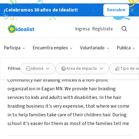
¡Celebramos 30 años de Idealist!
Descubre
ORGANIZACIÓN SIN FIN DE LUCRO
Community hair braiding limited
Ingresa
Regístrate
Eagan, MN
|
www.communityhairbraiding.org
Participa
Encuentra empleo
Voluntariado
Publica
Acerca de
Filtros
Idioma
Área de impacto
Tipo de o
Community hair braiding limited is a non-profit
organization in Eagan MN. We provide hair braiding
services to kids and adults with disabilities. In the hair
braiding business it's very expensive, that where we come
in to help families take care of their children hair. During
school it's easier for them as most of the families tell me