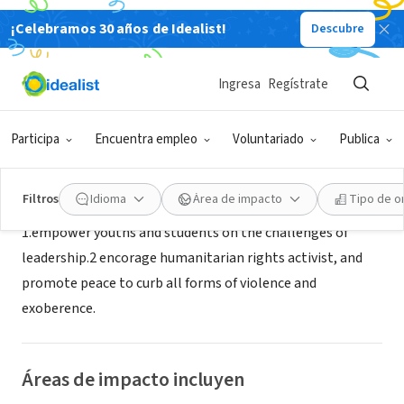
¡Celebramos 30 años de Idealist!
Descubre
ORGANIZACIÓN SIN FIN DE LUCRO
resyfci
Ingresa
Regístrate
OWERRI, IM, Nigeria
Participa
Encuentra empleo
Voluntariado
Publica
Acerca de
Filtros
Idioma
Área de impacto
Tipo de o
1.empower youths and students on the challenges of
leadership.2 encorage humanitarian rights activist, and
promote peace to curb all forms of violence and
exoberence.
Áreas de impacto incluyen