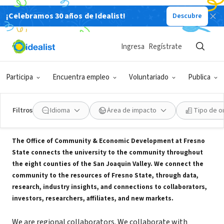
¡Celebramos 30 años de Idealist!
Descubre
ORGANIZACIÓN SIN FIN DE LUCRO
Office of Community and Economic
Ingresa
Regístrate
Development- CSU Fresno
Participa
Encuentra empleo
Voluntariado
Publica
Fresno, CA
|
www.fresnostate.edu/academics/oced/
Filtros
Idioma
Área de impacto
Tipo de o
Acerca de
The Office of Community & Economic Development at Fresno
State connects the university to the community throughout
the eight counties of the San Joaquin Valley. We connect the
community to the resources of Fresno State, through data,
research, industry insights, and connections to collaborators,
investors, researchers, affiliates, and new markets.
We are regional collaborators. We collaborate with