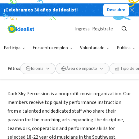
¡Celebramos 30 años de Idealist!
Descubre
ORGANIZACIÓN SIN FIN DE LUCRO
Dark Sky Percussion
Ingresa
Regístrate
Page, AZ
|
www.darkskypercussion.org/
Participa
Encuentra empleo
Voluntariado
Publica
Filtros
Idioma
Área de impacto
Tipo de o
Acerca de
Dark Sky Percussion is a nonprofit music organization. Our
members receive top quality performance instruction
from a talented and dedicated staff who share their
passion for the marching arts expanding the discipline,
teamwork, cooperation and performance skills for
selected 18-22 year old musicians in the Southwest.