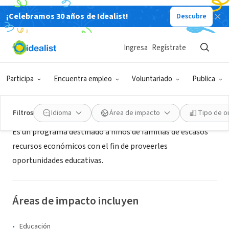
¡Celebramos 30 años de Idealist!
Descubre
ORGANIZACIÓN SIN FIN DE LUCRO
Proyecto Spel
Ingresa
Regístrate
Rosario, S, Argentina
|
www.spel-padrinazgo.com.ar
Participa
Encuentra empleo
Voluntariado
Publica
Acerca de
Filtros
Idioma
Área de impacto
Tipo de o
Es un programa destinado a niños de familias de escasos
recursos económicos con el fin de proveerles
oportunidades educativas.
Áreas de impacto incluyen
Educación