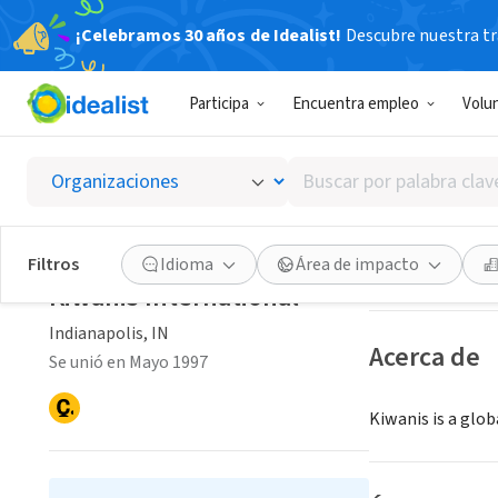
¡Celebramos 30 años de Idealist!
Descubre nuestra tra
ORGANIZACIÓ
Participa
Encuentra empleo
Volu
Kiwanis
Buscar
Indianapolis, IN
|
por
palabra
clave
Guardar
Filtros
Idioma
Área de impacto
o
Kiwanis International
interés
Indianapolis, IN
Acerca de
Se unió en Mayo 1997
Kiwanis is a glo