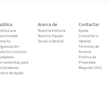
ublica
Acerca de
Contactar
ublica una
Nuestra Historia
Ayuda
portunidad
Nuestro Equipo
Contactar a
uma tu
Donar a Idealist
Idealist
rganización
Términos de
uma tu Colectivo
Servicio
iudadano
Política de
erramientas para
Privacidad
eclutadores
Mapa del Sitio
entro de Ayuda