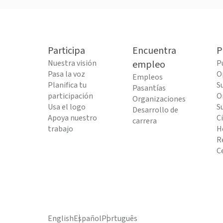
Participa
Encuentra
P
Nuestra visión
empleo
P
Pasa la voz
O
Empleos
Planifica tu
S
Pasantías
participación
O
Organizaciones
Usa el logo
S
Desarrollo de
Apoya nuestro
C
carrera
trabajo
H
R
C
English
Español
Português