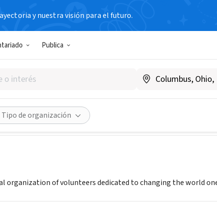
yectoria y nuestra visión para el futuro.
N SIN FIN DE LUCRO
ntariado
Publica
 International
www.kiwanis.org
Compartir
Tipo de organización
bal organization of volunteers dedicated to changing the world on