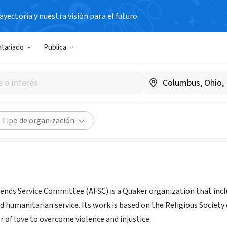
yectoria y nuestra visión para el futuro.
N SIN FIN DE LUCRO
ntariado
Publica
an Friends Service Committe
afsc.org/chicago
Compartir
Tipo de organización
ends Service Committee (AFSC) is a Quaker organization that incl
nd humanitarian service. Its work is based on the Religious Society 
r of love to overcome violence and injustice.