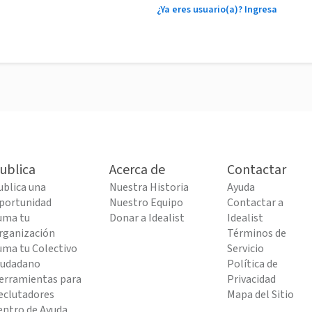
¿Ya eres usuario(a)? Ingresa
ublica
Acerca de
Contactar
ublica una
Nuestra Historia
Ayuda
portunidad
Nuestro Equipo
Contactar a
uma tu
Donar a Idealist
Idealist
rganización
Términos de
uma tu Colectivo
Servicio
iudadano
Política de
erramientas para
Privacidad
eclutadores
Mapa del Sitio
entro de Ayuda