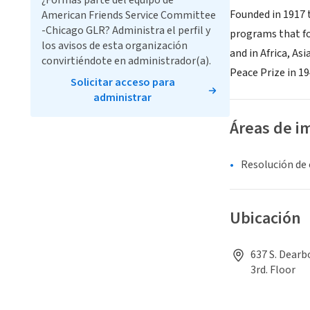
¿Formas parte del equipo de
Founded in 1917 t
American Friends Service Committee
-Chicago GLR? Administra el perfil y
programs that foc
los avisos de esta organización
and in Africa, A
convirtiéndote en administrador(a).
Peace Prize in 19
Solicitar acceso para
administrar
Áreas de i
Resolución de 
Ubicación
637 S. Dearb
3rd. Floor