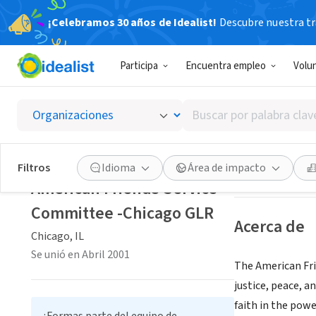
¡Celebramos 30 años de Idealist!
Descubre nuestra tra
ORGANIZACIÓ
Participa
Encuentra empleo
Volu
Americ
Buscar
Chicago, IL
|
www.
por
palabra
clave
Guardar
Filtros
Idioma
Área de impacto
o
American Friends Service
interés
Committee -Chicago GLR
Acerca de
Chicago, IL
Se unió en Abril 2001
The American Fri
justice, peace, a
faith in the powe