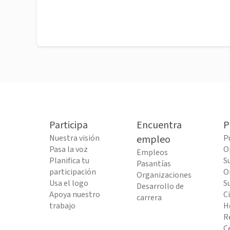
Participa
Encuentra
P
Nuestra visión
empleo
P
Pasa la voz
O
Empleos
Planifica tu
S
Pasantías
participación
O
Organizaciones
Usa el logo
S
Desarrollo de
Apoya nuestro
C
carrera
trabajo
H
R
C