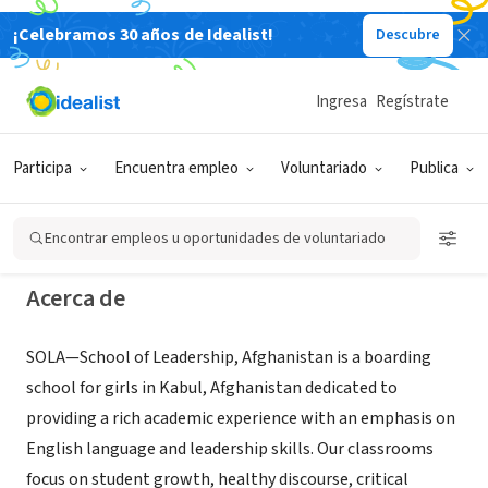
¡Celebramos 30 años de Idealist!
Descubre
ORGANIZACIÓN SIN FIN DE LUCRO
SOLA—School of Leadership,
Ingresa
Regístrate
Afghanistan
Participa
Encuentra empleo
Voluntariado
Publica
Providence, RI
|
sola-afghanistan.org
Encontrar empleos u oportunidades de voluntariado
Acerca de
SOLA—School of Leadership, Afghanistan is a boarding
school for girls in Kabul, Afghanistan dedicated to
providing a rich academic experience with an emphasis on
English language and leadership skills. Our classrooms
focus on student growth, healthy discourse, critical