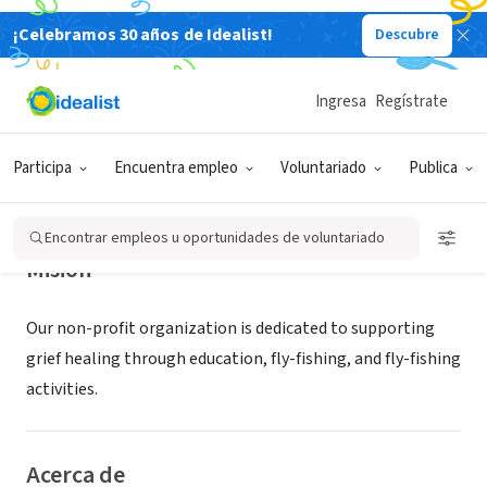
¡Celebramos 30 años de Idealist!
Descubre
ORGANIZACIÓN SIN FIN DE LUCRO
Angling In Grief Support
Ingresa
Regístrate
Ellijay, GA
|
www.anglingingrief.org/
Participa
Encuentra empleo
Voluntariado
Publica
Encontrar empleos u oportunidades de voluntariado
Misión
Our non-profit organization is dedicated to supporting
grief healing through education, fly-fishing, and fly-fishing
activities.
Acerca de