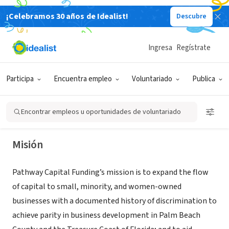
¡Celebramos 30 años de Idealist!
Descubre
ORGANIZACIÓN SIN FIN DE LUCRO
Ingresa
Regístrate
Pathway Capital Funding, Inc.
Participa
Encuentra empleo
Voluntariado
Publica
West Palm Beach, FL
|
www.pathwaycf.org
|
www.pbcbbic.org
Encontrar empleos u oportunidades de voluntariado
Misión
Pathway Capital Funding’s mission is to expand the flow
of capital to small, minority, and women-owned
businesses with a documented history of discrimination to
achieve parity in business development in Palm Beach