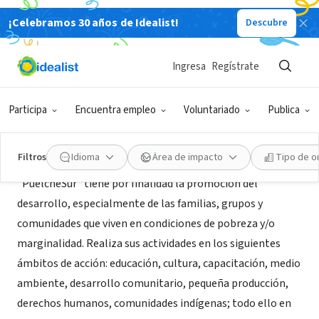
¡Celebramos 30 años de Idealist!
Descubre
ORGANIZACIÓN SIN FIN DE LUCRO
PuelcheSur ONG de desarrollo
Ingresa
Regístrate
Temuco, XA, Chile
Participa
Encuentra empleo
Voluntariado
Publica
Acerca de
Filtros
Idioma
Área de impacto
Tipo de o
"PuelcheSur" tiene por finalidad la promoción del
desarrollo, especialmente de las familias, grupos y
comunidades que viven en condiciones de pobreza y/o
marginalidad. Realiza sus actividades en los siguientes
ámbitos de acción: educación, cultura, capacitación, medio
ambiente, desarrollo comunitario, pequeña producción,
derechos humanos, comunidades indígenas; todo ello en