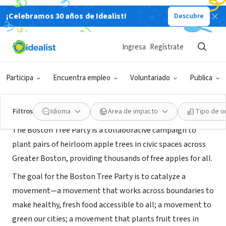
¡Celebramos 30 años de Idealist!
Descubre
ORGANIZACIÓN SIN FIN DE LUCRO
The Boston Tree Party
Ingresa
Regístrate
Cambridge, MA
|
www.bostontreeparty.org
Participa
Encuentra empleo
Voluntariado
Publica
Acerca de
Filtros
Idioma
Área de impacto
Tipo de o
The Boston Tree Party is a collaborative campaign to
plant pairs of heirloom apple trees in civic spaces across
Greater Boston, providing thousands of free apples for all.
The goal for the Boston Tree Party is to catalyze a
movement—a movement that works across boundaries to
make healthy, fresh food accessible to all; a movement to
green our cities; a movement that plants fruit trees in