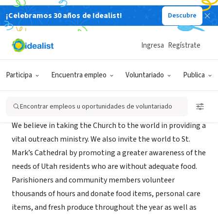
¡Celebramos 30 años de Idealist!
Descubre
ORGANIZACIÓN SIN FIN DE LUCRO
Hildegarde's Food Pantry
Ingresa
Regístrate
Salt Lake City, UT
|
stmarksutah.org/
Participa
Encuentra empleo
Voluntariado
Publica
Misión
Encontrar empleos u oportunidades de voluntariado
We believe in taking the Church to the world in providing a
vital outreach ministry. We also invite the world to St.
Mark’s Cathedral by promoting a greater awareness of the
needs of Utah residents who are without adequate food.
Parishioners and community members volunteer
thousands of hours and donate food items, personal care
items, and fresh produce throughout the year as well as