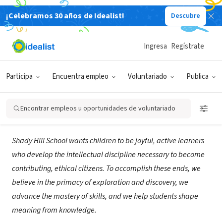
¡Celebramos 30 años de Idealist!
Descubre
ORGANIZACIÓN SIN FIN DE LUCRO
Shady Hill School Auxiliary
Ingresa
Regístrate
Programs
Participa
Encuentra empleo
Voluntariado
Publica
Cambridge, MA
|
www.shs.org/
Encontrar empleos u oportunidades de voluntariado
Acerca de
Shady Hill School wants children to be joyful, active learners
who develop the intellectual discipline necessary to become
contributing, ethical citizens. To accomplish these ends, we
believe in the primacy of exploration and discovery, we
advance the mastery of skills, and we help students shape
meaning from knowledge.