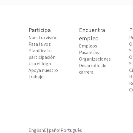
Participa
Encuentra
P
Nuestra visión
empleo
P
Pasa la voz
O
Empleos
Planifica tu
S
Pasantías
participación
O
Organizaciones
Usa el logo
S
Desarrollo de
Apoya nuestro
C
carrera
trabajo
H
R
C
English
Español
Português