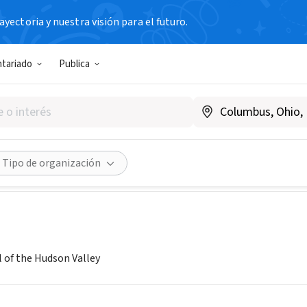
yectoria y nuestra visión para el futuro.
N SIN FIN DE LUCRO
ntariado
Publica
ndo, Inc.
Y
|
stringendoweb.org
Compartir
Tipo de organización
 of the Hudson Valley