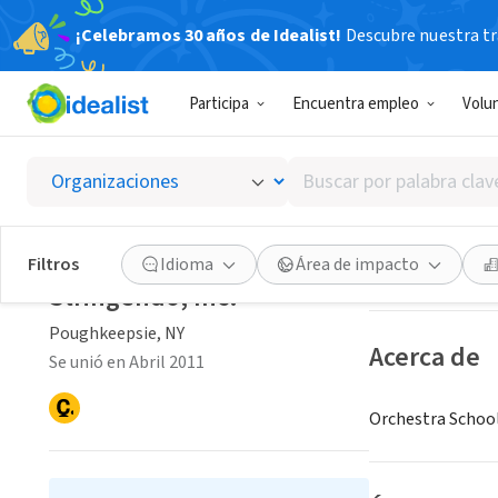
¡Celebramos 30 años de Idealist!
Descubre nuestra tra
ORGANIZACIÓ
Participa
Encuentra empleo
Volu
Stringe
Buscar
Poughkeepsie, N
por
palabra
clave
Guardar
Filtros
Idioma
Área de impacto
o
Stringendo, Inc.
interés
Poughkeepsie, NY
Acerca de
Se unió en Abril 2011
Orchestra School