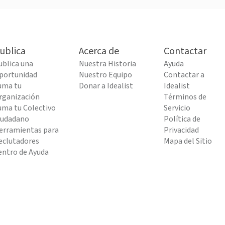
ublica
Acerca de
Contactar
ublica una
Nuestra Historia
Ayuda
portunidad
Nuestro Equipo
Contactar a
uma tu
Donar a Idealist
Idealist
rganización
Términos de
uma tu Colectivo
Servicio
iudadano
Política de
erramientas para
Privacidad
eclutadores
Mapa del Sitio
entro de Ayuda