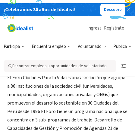
¡Celebramos 30 años de Idealist!
Descubre
ORGANIZACIÓN SIN FIN DE LUCRO
Foro Ciudades para la Vida
Ingresa
Regístrate
LIM, Perú
|
www.ciudad.org.pe
Participa
Encuentra empleo
Voluntariado
Publica
Acerca de
Encontrar empleos u oportunidades de voluntariado
El Foro Ciudades Para la Vida es una asociación que agrupa
a 86 instituciones de la sociedad civil (universidades,
municipalidades, organizaciones privadas y ONGs) que
promueven el desarrollo sostenible en 30 Ciudades del
Perú desde 1996 El Foro tiene un programa nacional que se
concentra en 3 sub-programas de trabajo: Desarrollo de
Capacidades de Gestión y Promoción de Agendas 21 de