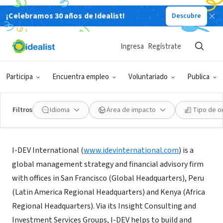
¡Celebramos 30 años de Idealist!
Descubre
ORGANIZACIÓN SIN FIN DE LUCRO
I-DEV International
Ingresa
Regístrate
New York, NY
|
www.idevinternational.com
Participa
Encuentra empleo
Voluntariado
Publica
Filtros
Idioma
Área de impacto
Tipo de o
Acerca de
I-DEV International (
www.idevinternational.com
) is a
global management strategy and financial advisory firm
with offices in San Francisco (Global Headquarters), Peru
(Latin America Regional Headquarters) and Kenya (Africa
Regional Headquarters). Via its Insight Consulting and
Investment Services Groups, I-DEV helps to build and