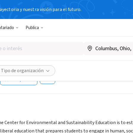
yectoria y nuestra visión para el futuro.
N SIN FIN DE LUCRO
ntariado
Publica
on College, Center for Envi
ability Education
inson.edu/academics/distinctive-opportunities/environmenta
Tipo de organización
Compartir
he Center for Environmental and Sustainability Education is to est
 liberal education that prepares students to engage in human, so