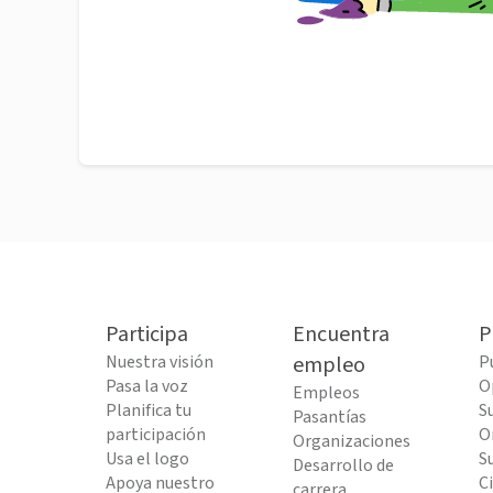
Participa
Encuentra
P
Nuestra visión
empleo
P
Pasa la voz
O
Empleos
Planifica tu
S
Pasantías
participación
O
Organizaciones
Usa el logo
S
Desarrollo de
Apoya nuestro
C
carrera