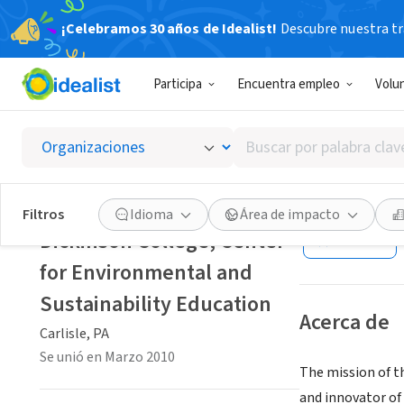
¡Celebramos 30 años de Idealist!
Descubre nuestra tra
ORGANIZACIÓ
Participa
Encuentra empleo
Volu
Dickins
Sustain
Buscar
por
palabra
Carlisle, PA
|
dick
clave
Filtros
Idioma
Área de impacto
o
Dickinson College, Center
Guardar
interés
for Environmental and
Sustainability Education
Acerca de
Carlisle, PA
Se unió en Marzo 2010
The mission of t
and innovator of