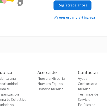
Regístrate ahora
¿Ya eres usuario(a)? Ingresa
ublica
Acerca de
Contactar
ublica una
Nuestra Historia
Ayuda
portunidad
Nuestro Equipo
Contactar a
uma tu
Donar a Idealist
Idealist
rganización
Términos de
uma tu Colectivo
Servicio
iudadano
Política de