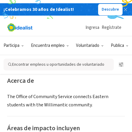
¡Celebramos 30 años de Idealist!
Descubre
ORGANIZACIÓN SIN FIN DE LUCRO
Eastern Connecticut State
Ingresa
Regístrate
University
Participa
Encuentra empleo
Voluntariado
Publica
Willimantic, CT
|
www.easternct.edu/communityservice
Encontrar empleos u oportunidades de voluntariado
Acerca de
The Office of Community Service connects Eastern
students with the Willimantic community.
Áreas de impacto incluyen