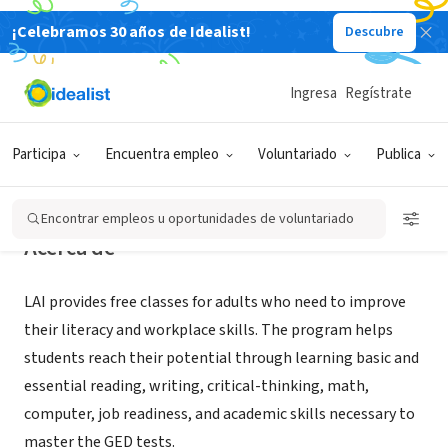
¡Celebramos 30 años de Idealist!
Descubre
ORGANIZACIÓN SIN FIN DE LUCRO
Literacy Action, Inc.
Ingresa
Regístrate
Atlanta, GA
|
www.literacyaction.org
Participa
Encuentra empleo
Voluntariado
Publica
Encontrar empleos u oportunidades de voluntariado
Acerca de
LAI provides free classes for adults who need to improve
their literacy and workplace skills. The program helps
students reach their potential through learning basic and
essential reading, writing, critical-thinking, math,
computer, job readiness, and academic skills necessary to
master the GED tests.