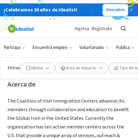
¡Celebramos 30 años de Idealist!
Descubre
ORGANIZACIÓN SIN FIN DE LUCRO
Coalition of Irish Immigration
Ingresa
Regístrate
Centers
Participa
Encuentra empleo
Voluntariado
Publica
Bronx, NY
|
www.ciic-usa.org
Filtros
Idioma
Área de impacto
Tipo de o
Acerca de
The Coalition of Irish Immigration Centers advances its
members through collaboration and education to benefit
the Global Irish in the United States. Currently the
organization has ten active member centers across the
U.S. that provide a unique array of services, outreach &