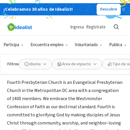
¡Celebramos 30 años de Idealist!
Descubre
ORGANIZACIÓN SIN FIN DE LUCRO
Fourth Presbyterian Church
Ingresa
Regístrate
Bethesda Maryland
Participa
Encuentra empleo
Voluntariado
Publica
Bethesda, MD
|
4thpres.org/
Filtros
Idioma
Área de impacto
Tipo de o
Acerca de
Fourth Presbyterian Church is an Evangelical Presbyterian
Church in the Metropolitan DC area with a congregation
of 1400 members. We embrace the Westminster
Confession of Faith as our doctrinal standard. Fourth is
committed to glorifying God by making disciples of Jesus
Christ through community, worship, and neighbor-loving